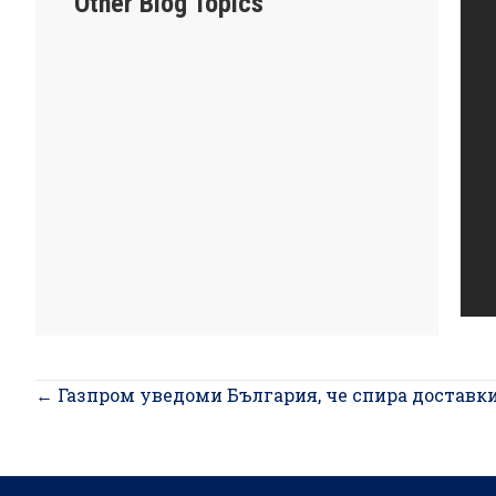
Other Blog Topics
Posts
← Газпром уведоми България, че спира доставки
navigation