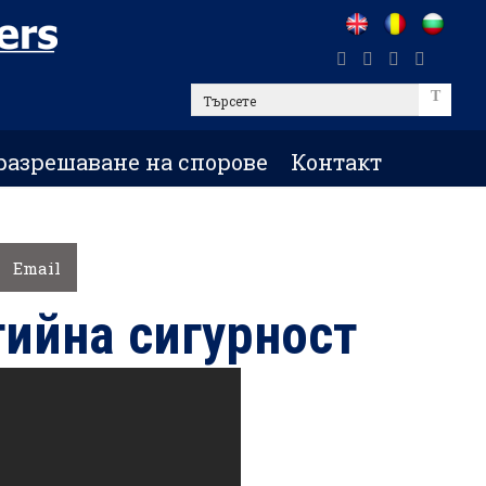
Търсете
разрешаване на спорове
Контакт
Email
гийна сигурност