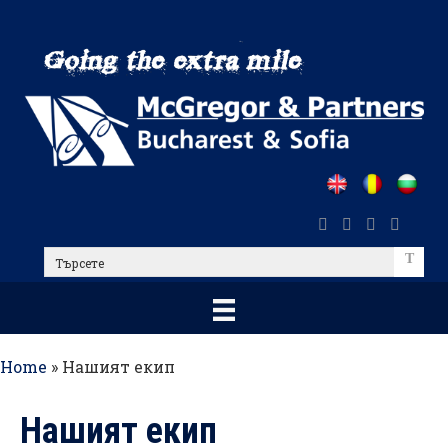
Skip
to
main
content
Търсете
Home
»
Нашият екип
Нашият екип