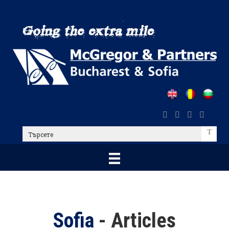
Skip
to
main
content
Търсете
Sofia
- Articles