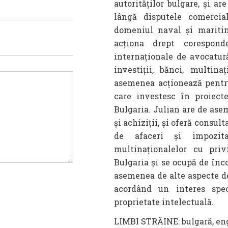
autorităților bulgare, și ar
lângă disputele comerci
domeniul naval și maritim
acționa drept corespon
internaționale de avocatură,
investiții, bănci, multina
asemenea acționează pentru 
care investesc în proiect
Bulgaria. Julian are de as
și achiziții, și oferă consul
de afaceri și impozita
multinaționalelor cu priv
Bulgaria și se ocupă de înco
asemenea de alte aspecte de
acordând un interes spec
proprietate intelectuală.
LIMBI STRĂINE: bulgară, eng