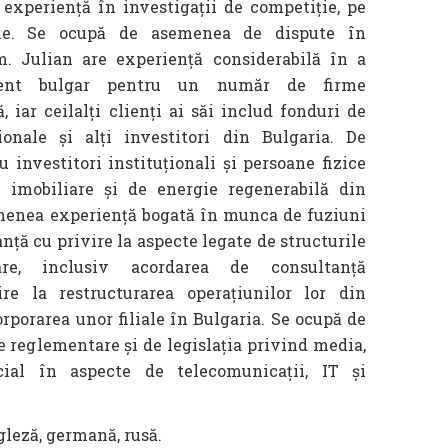
e experiență în investigații de competiție, pe
ale. Se ocupă de asemenea de dispute în
. Julian are experiență considerabilă în a
dent bulgar pentru un număr de firme
 iar ceilalți clienți ai săi includ fonduri de
ționale și alți investitori din Bulgaria. De
investitori instituționali și persoane fizice
e imobiliare și de energie regenerabilă din
emenea experiență bogată în munca de fuziuni
tanță cu privire la aspecte legate de structurile
re, inclusiv acordarea de consultanță
ire la restructurarea operațiunilor lor din
rporarea unor filiale în Bulgaria. Se ocupă de
 reglementare și de legislația privind media,
ial în aspecte de telecomunicații, IT și
leză, germană, rusă.