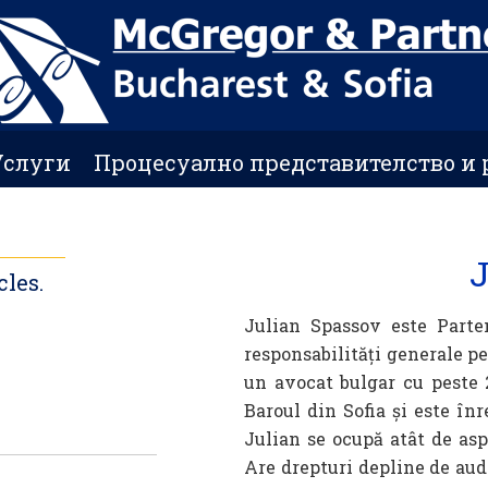
Услуги
Процесуално представителство и 
J
cles.
Julian Spassov este Parten
responsabilități generale p
un avocat bulgar cu peste 
Baroul din Sofia și este înr
Julian se ocupă atât de aspe
Are drepturi depline de audi