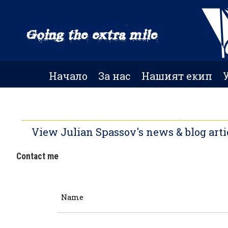
Skip
to
main
content
Начало
За нас
Нашият екип
View Julian Spassov's news & blog arti
Contact me