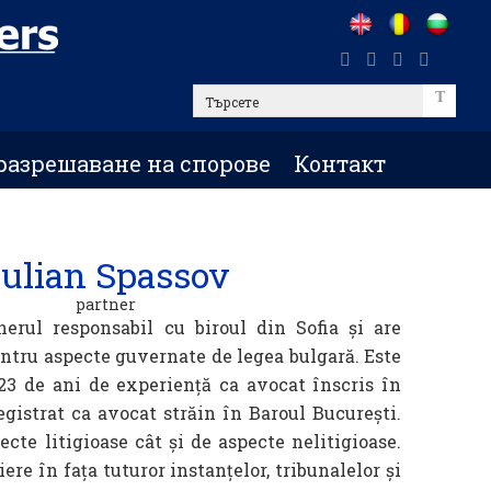
Търсете
разрешаване на спорове
Контакт
ulian Spassov
partner
erul responsabil cu biroul din Sofia și are
entru aspecte guvernate de legea bulgară. Este
23 de ani de experiență ca avocat înscris în
egistrat ca avocat străin în Baroul București.
cte litigioase cât și de aspecte nelitigioase.
ere în fața tuturor instanțelor, tribunalelor și