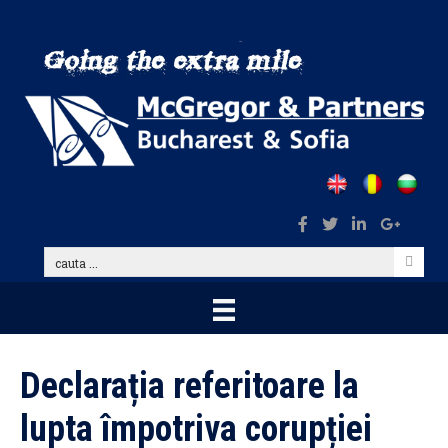
Skip
to
main
content
cauta
...
Declarația referitoare la
lupta împotriva corupției