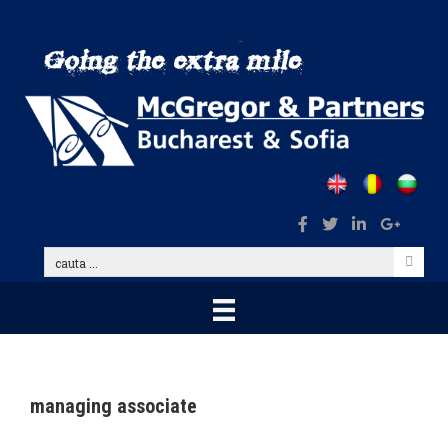
Skip
to
main
content
cauta
...
managing associate