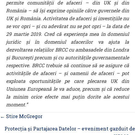
permite comunității de afaceri – din UK și din
România – să își exprime opiniile către guvernele din
UK și România. Activitatea de afaceri și investițiile nu
se vor opri – și cu adevărat nu se pot opri – la data de
29 martie 2019. Cred că experiența mea în domeniul
juridic și în domeniul afacerilor va ajuta la
dezvoltarea relațiilor BRCC cu ambasadele din Londra
și București precum și cu autoritățile guvernamentale
respective. BRCC trebuie să continue să se asigure că
activitățile de afaceri – și oamenii de afaceri – pot
exploata oportunitățile pe care plecarea UK din
Uniunea Europeană le va aduce, precum și că reduce
la minim orice efecte mai puțin dorite ale acestui
moment.”
Posts
← Stire McGregor
navigation
Protecția și Partajarea Datelor – eveniment gazduit de