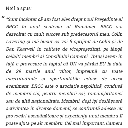
Neil a spus:
“Sunt încântat că am fost ales drept noul Președinte al
BRCC în anul centenar al României. BRCC s-a
dezvoltat cu mult succes sub predecesorul meu, Colin
Lovering și mă bucur că voi fi sprijinit de Colin și de
Dan Kearvell în calitate de vicepreședinți, pe lângă
ceilalți membri ai Consiliului Camerei. Totuși avem în
față o provocare în faptul că UK va părăsi EU la data
de 29 martie anul viitor, împreună cu toate
incertitudinile și oportunitățile aduse de acest
eveniment. BRCC este o asociație nepolitică, condusă
de membrii săi, pentru membrii săi, români,britanici
sau de altă naționalitate. Membrii, deși își desfășoară
activitatea în diverse domenii, se confruntă adesea cu
provocări asemănătoare și experiența unui membru îl
poate ajuta pe alt membru. Cel mai important, Camera