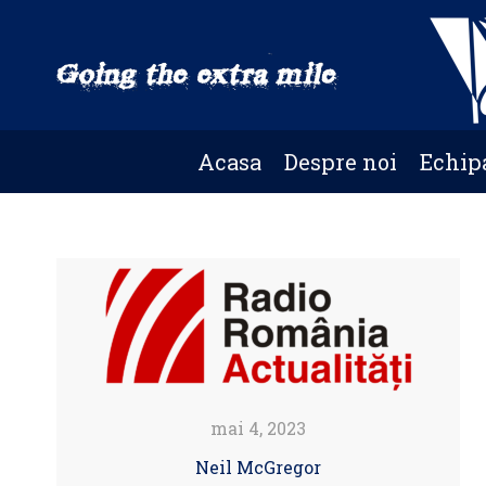
Skip
to
main
content
Acasa
Despre noi
Echip
mai 4, 2023
Neil McGregor