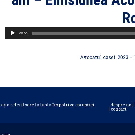
ani – Emisiunea Aco
Ro
Player
00:00
audio
Avocatul casei: 2023 – 
rația referitoare la lupta împotriva corupției
despre noi
contact
rvate.