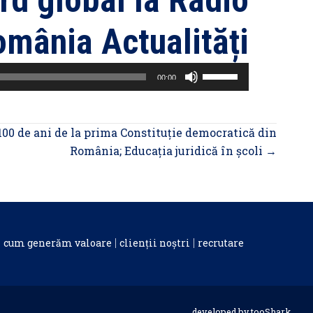
rd global la Radio
mânia Actualități
Folosește
00:00
tastele
săgeată
sus/jos
100 de ani de la prima Constituție democratică din
pentru
România; Educația juridică în școli →
a
mări
sau
micșora
volumul.
cum generăm valoare
clienții noștri
recrutare
developed by
tooShark