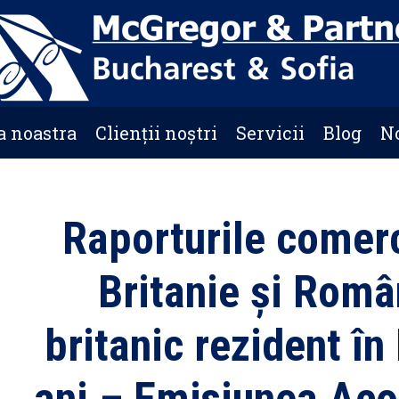
a noastra
Clienții noștri
Servicii
Blog
No
Raporturile comerc
Britanie și Român
britanic rezident î