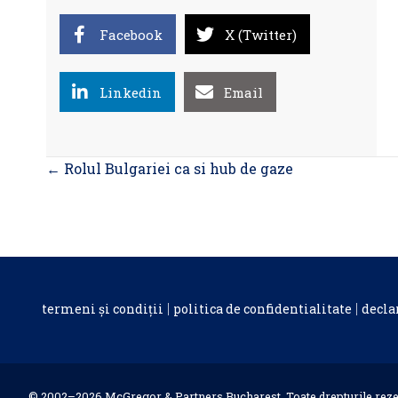
Facebook
X (Twitter)
Linkedin
Email
Posts
← Rolul Bulgariei ca si hub de gaze
navigation
termeni și condiții
politica de confidentialitate
decla
© 2002–2026 McGregor & Partners Bucharest. Toate drepturile reze