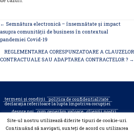
de cazuri.
Posts
← Semnătura electronică – însemnătate și impact
navigation
asupra comunității de business în contextual
pandemiei Covid-19
REGLEMENTAREA CORESPUNZATOARE A CLAUZELOR
CONTRACTUALE SAU ADAPTAREA CONTRACTELOR ? →
termeni și condiții
politica de confidentialitate
declarația referitoare la lupta împotriva corupției
despre noi
cum generăm valoare
clienții noștri
recrutare
contact
Site-ul nostru utilizează diferite tipuri de cookie-uri.
Continuând să navigati, sunteți de acord cu utilizarea