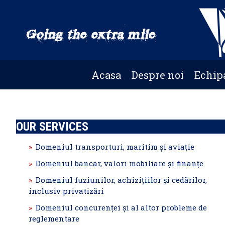
Skip
to
main
content
Acasa
Despre noi
Echip
OUR SERVICES
Domeniul transporturi, maritim şi aviaţie
Domeniul bancar, valori mobiliare şi finanțe
Domeniul fuziunilor, achiziţiilor şi cedărilor,
inclusiv privatizări
Domeniul concurenţei şi al altor probleme de
reglementare