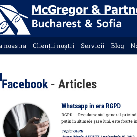
a noastra
Clienții noștri
Servicii
Blog
No
Facebook
- Articles
Whatsapp in era RGPD
RGPD – Regulamentul general privind P
puțin în ultimele șase luni, este foarte i
Topic:
GDPR
Autor:
Maria ANGHEL
| noiembrie 15, 2018