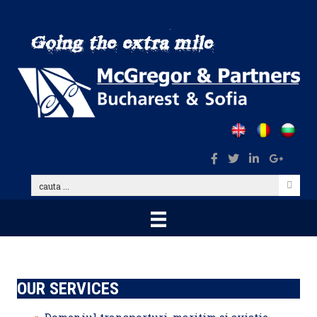
Skip
to
main
content
cauta
...
OUR SERVICES