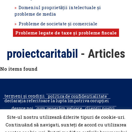
Domeniul proprietăţii intelectuale şi
probleme de media
Probleme de societate şi comerciale
Probleme legate de taxe şi probleme fiscale
proiectcaritabil
- Articles
No items found
termeni și condiții
politica de confidentialitate
declarația referitoare la lupta împotriva corupției
despre noi
cum generăm valoare
clienții noștri
recrutare
contact
Site-ul nostru utilizează diferite tipuri de cookie-uri.
Continuând să navigati, sunteți de acord cu utilizarea