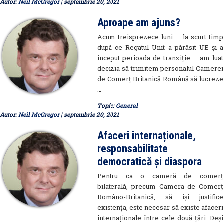
Autor:
Neil McGregor
| septembrie 20, 2021
Aproape am ajuns?
Acum treisprezece luni – la scurt timp
după ce Regatul Unit a părăsit UE și a
început perioada de tranziție – am luat
decizia să trimitem personalul Camerei
de Comerț Britanică Română să lucreze
…
Topic:
General
Autor:
Neil McGregor
| septembrie 20, 2021
Afaceri internaționale,
responsabilitate
democratică și diaspora
Pentru ca o cameră de comerț
bilaterală, precum Camera de Comerț
Româno-Britanică, să își justifice
existența, este necesar să existe afaceri
internaționale între cele două țări. Deși