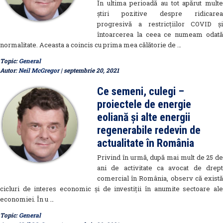
În ultima perioadă au tot apărut multe
știri pozitive despre ridicarea
progresivă a restricțiilor COVID și
întoarcerea la ceea ce numeam odată
normalitate. Aceasta a coincis cu prima mea călătorie de …
Topic:
General
Autor:
Neil McGregor
| septembrie 20, 2021
Ce semeni, culegi –
proiectele de energie
eoliană și alte energii
regenerabile redevin de
actualitate în România
Privind în urmă, după mai mult de 25 de
ani de activitate ca avocat de drept
comercial în România, observ că există
cicluri de interes economic și de investiții în anumite sectoare ale
economiei. În u …
Topic:
General