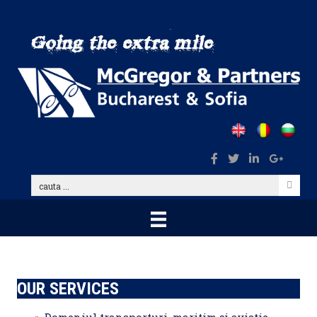
Skip
to
main
content
cauta
...
OUR SERVICES