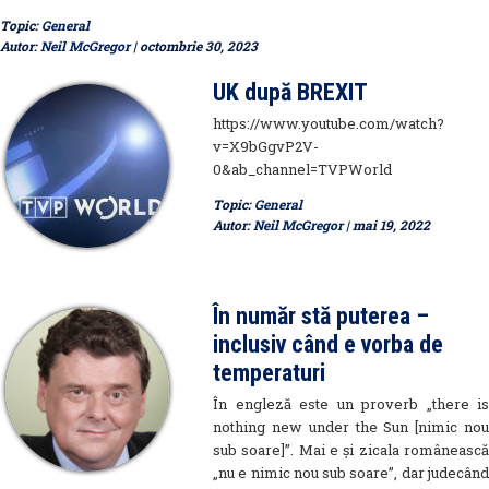
Topic:
General
Autor:
Neil McGregor
| octombrie 30, 2023
UK după BREXIT
https://www.youtube.com/watch?
v=X9bGgvP2V-
0&ab_channel=TVPWorld
Topic:
General
Autor:
Neil McGregor
| mai 19, 2022
În număr stă puterea –
inclusiv când e vorba de
temperaturi
În engleză este un proverb „there is
nothing new under the Sun [nimic nou
sub soare]”. Mai e și zicala românească
„nu e nimic nou sub soare”, dar judecând