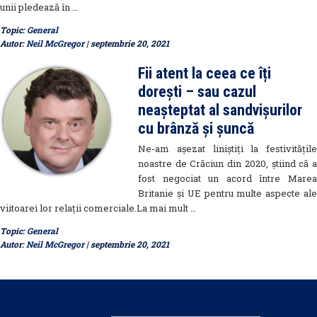
unii pledează în …
Topic:
General
Autor:
Neil McGregor
| septembrie 20, 2021
Fii atent la ceea ce îți
dorești – sau cazul
neașteptat al sandvișurilor
cu brânză și șuncă
Ne-am așezat liniștiți la festivitățile
noastre de Crăciun din 2020, știind că a
fost negociat un acord între Marea
Britanie și UE pentru multe aspecte ale
viitoarei lor relații comerciale.La mai mult …
Topic:
General
Autor:
Neil McGregor
| septembrie 20, 2021