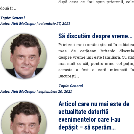
după ceea ce îmi spun prietenii, cele
două fr …
Topic:
General
Autor:
Neil McGregor
| octombrie 27, 2021
Să discutăm despre vreme…
Prietenii mei români știu că în calitatea
mea de cetățean britanic discuția
despre vreme îmi este familiară. Cu atât
mai mult cu cât, pentru mine cel puțin,
aceasta a fost o vară minunată în
București …
Topic:
General
Autor:
Neil McGregor
| septembrie 20, 2021
Articol care nu mai este de
actualitate datorită
evenimentelor care l-au
depășit – să sperăm…