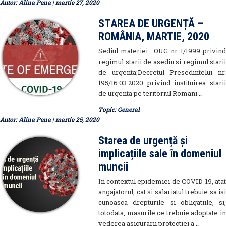
Autor:
Alina Pena
| martie 27, 2020
STAREA DE URGENȚĂ –
ROMÂNIA, MARTIE, 2020
Sediul materiei: OUG nr. 1/1999 privind
regimul starii de asediu si regimul starii
de urgenta;Decretul Presedintelui nr.
195/16.03.2020 privind instituirea starii
de urgenta pe teritoriul Romani …
Topic:
General
Autor:
Alina Pena
| martie 25, 2020
Starea de urgență și
implicațiile sale în domeniul
muncii
In contextul epidemiei de COVID-19, atat
angajatorul, cat si salariatul trebuie sa isi
cunoasca drepturile si obligatiile, si,
totodata, masurile ce trebuie adoptate in
vederea asigurarii protectiei a …