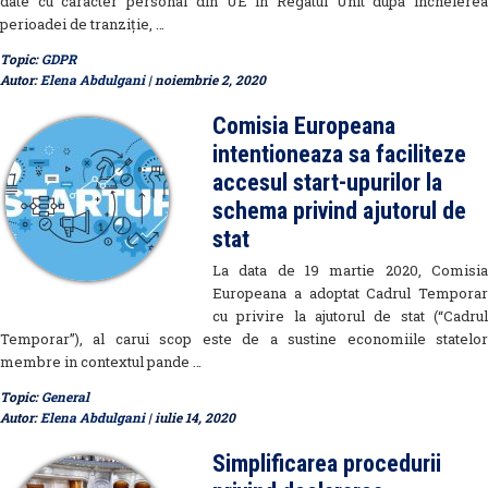
date cu caracter personal din UE în Regatul Unit după încheierea
perioadei de tranziție, …
Topic:
GDPR
Autor:
Elena Abdulgani
| noiembrie 2, 2020
Comisia Europeana
intentioneaza sa faciliteze
accesul start-upurilor la
schema privind ajutorul de
stat
La data de 19 martie 2020, Comisia
Europeana a adoptat Cadrul Temporar
cu privire la ajutorul de stat (“Cadrul
Temporar”), al carui scop este de a sustine economiile statelor
membre in contextul pande …
Topic:
General
Autor:
Elena Abdulgani
| iulie 14, 2020
Simplificarea procedurii