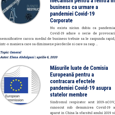
mecanism pentru a reintra in
business ca urmare a
pandemiei Covid-19
Corporate
Nu exista niciun dubiu ca pandemia
Covid-19 aduce o serie de provocari
semnificative carora mediul de business trebuie sa le raspunda rapid,
intr-o maniera care sa diminueze pierderile si care sa rasp …
Topic:
General
Autor:
Elena Abdulgani
| aprilie 6, 2020
Măsurile luate de Comisia
Europeană pentru a
contracara efectele
pandemiei Covid-19 asupra
statelor membre
Sindromul respirator acut 2019-nCOV,
cunoscut sub denumirea Covid-19 a
aparut in China la sfarsitul anului 2019 si