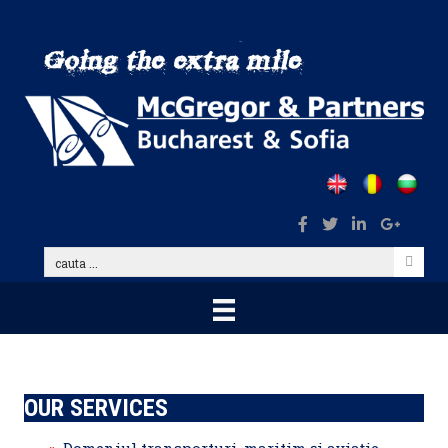
Skip
to
main
content
cauta
...
OUR SERVICES